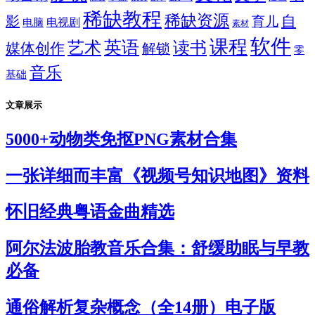
稀缺教程
稀缺资源
自
影
育儿
电视剧
电脑
素材
软件
课程
英语
艺术
读书
媒体创作
解锁
零
音乐
基础
文章展示
5000+动物类免抠PNG素材合集
一张详细而丰富《视频号知识地图》资料
怀旧经典粤语金曲精选
阿尔法波胎教音乐合集：舒缓助眠与早教
必备
通俗解析复杂概念（全14册）电子版