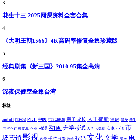
3
花生十三 2025网课资料全套合集
4
《大明王朝1566》4K高码率修复全集珍藏版
5
经典剧集《新三国》2010 95集全高清
6
深夜保健室全集台湾
标签
PDF
人工智能
亲子成长
健康
中医
android
IT教程
健身
互联网电商
养生
动画
市
升学考试
动漫
安卓
内容创作者资源
创业
小说
大学
大数据
影视
文化
文学
电
场营销
数码
手游
漫画
投资
恋爱
数学