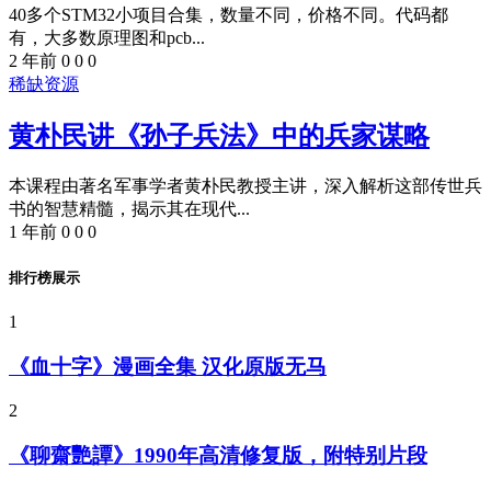
40多个STM32小项目合集，数量不同，价格不同。代码都
有，大多数原理图和pcb...
2 年前
0
0
0
稀缺资源
黄朴民讲《孙子兵法》中的兵家谋略​
本课程由著名军事学者黄朴民教授主讲，深入解析这部传世兵
书的智慧精髓，揭示其在现代...
1 年前
0
0
0
排行榜展示
1
《血十字》漫画全集 汉化原版无马
2
《聊齋艷譚》1990年高清修复版，附特别片段