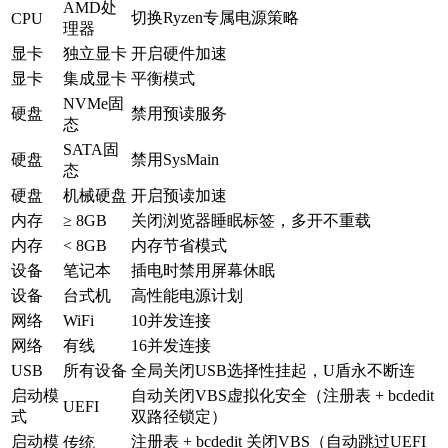
AMD处
切换Ryzen专属电源策略
CPU
理器
显卡
独立显卡
开启硬件加速
显卡
集成显卡
平衡模式
NVMe固
硬盘
禁用预读服务
态
SATA固
硬盘
禁用SysMain
态
硬盘
机械硬盘
开启预读加速
内存
≥ 8GB
关闭浏览器睡眠标签，多开不重载
内存
< 8GB
内存节省模式
设备
笔记本
插电时禁用屏幕休眠
设备
台式机
高性能电源计划
网络
WiFi
10并发连接
网络
有线
16并发连接
USB
所有设备
全局关闭USB选择性挂起，U盾永不断连
启动模
自动关闭VBS虚拟化安全（注册表 + bcdedit
UEFI
式
双路径锁定）
启动模
注册表 + bcdedit 关闭VBS（自动跳过UEFI
传统