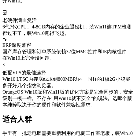
开Win10。
💻
老硬件满血复活
6代7代CPU、4-8GB内存的企业退役机，装Win11连TPM检测
都过不了，装Win10跑得飞起。
🔧
ERP深度兼容
国产库存管理和订单系统依赖32位MMC控件和IE内核组件，
在Win10上完全没问题。
⚡
低配VPS的最佳选择
Win10 LTSC内存底线压到800MB以内，同样的1核2G小鸡能
多开好几个指纹浏览器。
OrangeOS Win10版和Win11版的优化方案是完全同步的，安全
级别一模一样。不存在”用Win10就不安全”的说法。选哪个版
本纯粹取决于你的硬件和软件兼容性需求。
适合人群
手里有一批老电脑需要重新利用的电商工作室老板，装Win10