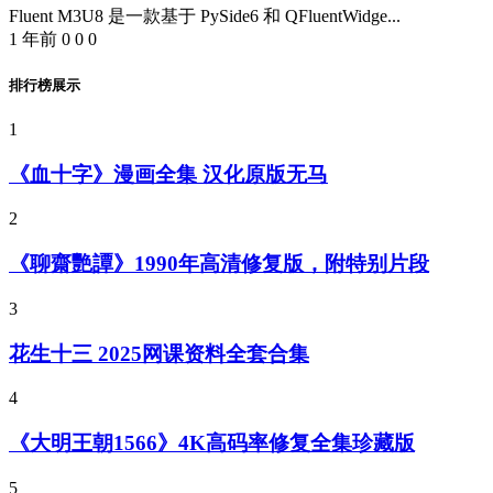
Fluent M3U8 是一款基于 PySide6 和 QFluentWidge...
1 年前
0
0
0
排行榜展示
1
《血十字》漫画全集 汉化原版无马
2
《聊齋艷譚》1990年高清修复版，附特别片段
3
花生十三 2025网课资料全套合集
4
《大明王朝1566》4K高码率修复全集珍藏版
5