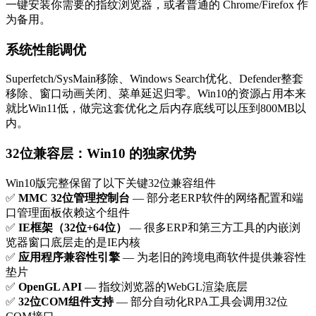
一键安装你需要的指纹浏览器，或者普通的 Chrome/Firefox 作
为备用。
系统性能调优
Superfetch/SysMain移除、Windows Search优化、Defender整套
移除、窗口动画关闭、菜单延迟归零。Win10的资源占用本来
就比Win11低，做完这套优化之后内存底线可以压到800MB以
内。
32位兼容层：Win10 的独家优势
Win10版完整保留了以下关键32位兼容组件
✅
MMC 32位管理控制台
— 部分老ERP软件的网络配置和端
口管理面板依赖这个组件
✅
IE框架（32位+64位）
— 很多ERP和第三方工具的内嵌浏
览器窗口底层走的是IE内核
✅
应用程序兼容性引擎
— 为老旧的跨境电商软件提供兼容性
垫片
✅
OpenGL API
— 指纹浏览器的WebGL渲染底层
✅
32位COM组件支持
— 部分自动化RPA工具会调用32位