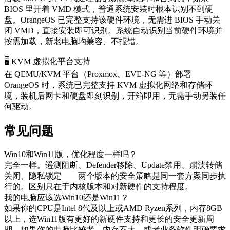
BIOS 里开着 VMD 模式，普通系统安装时根本识别不到硬
盘。OrangeOS 已完整支持该硬件环境，无需进 BIOS 手动关
闭 VMD，直接安装即可识别。系统自动识别当前硬件环境并
按需加载，新老电脑均兼容、不报错。
🖥️ KVM 虚拟化平台支持
在 QEMU/KVM 平台（Proxmox、EVE-NG 等）部署
OrangeOS 时，系统已完整支持 KVM 虚拟化网络和存储环
境，装机后网卡和硬盘即刻识别，开箱即用，无需手动另装任
何驱动。
常见问题
Win10和Win11版，优化程度一样吗？
完全一样。遥测阻断、Defender移除、Update禁用、崩溃转储
关闭、隐私锁定——两个版本的安全策略是同一套方案同步执
行的。区别只在于内核版本和对新硬件的支持程度。
我的电脑应该选Win10还是Win11？
如果你的CPU是Intel 8代及以上或AMD Ryzen系列，内存8GB
以上，选Win11版有更好的新硬件支持和更长的安全更新周
期。如果你的电脑比较老、内存不大，或者业务软件明确要求