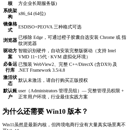
核
方企业长期服务版)
系统架
x86_64 (64位)
构
镜像格
ESD
ISO+PE
OVA
三种格式可选
式
已移除 Edge，可通过橙子胶囊自选安装 Chrome 或 指
浏览器
纹浏览器
驱动方
智能识别硬件，自动安装完整版驱动（支持 Intel
案
VMD 11~15代 · KVM 虚拟化环境）
必备运
已预装 WebView2、完整 C++/DirectX (含DX9) 及
行库
.NET Framework 3.5/4.8
激活状
默认未激活，请自行购买正版授权
态
默认账
user（Administrators 管理员组）— 完整管理员权限 +
户
正常用户环境，行业最佳实践方案
为什么还需要 Win10 版本？
Win11虽然是最新内核，但跨境电商行业有大量真实场景离不