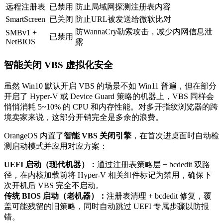
远程注册表
已禁用
防止局域网探测注册表内容
SmartScreen
已关闭
防止URL被发送给微软比对
防WannaCry勒索攻击，减少内网信息泄
SMBv1 +
已禁用
NetBIOS
露
智能关闭 VBS 虚拟化安全
虽然 Win10 默认开启 VBS 的场景不如 Win11 普遍，但在部分
开启了 Hyper-V 或 Device Guard 策略的机器上，VBS 同样会
悄悄消耗 5~10% 的 CPU 和内存性能。对多开指纹浏览器的跨
境卖家来说，这部分开销完全是多余的浪费。
OrangeOS 内置了
智能 VBS 关闭引擎
，在首次进桌面时自动检
测启动模式并应用对应方案：
UEFI 启动（现代机器）：
通过注册表策略层 + bcdedit 双路
径，在内核加载前将 Hyper-V 相关组件标记为禁用，确保下
次开机后 VBS 完全不启动。
传统 BIOS 启动（老机器）：
注册表清理 + bcdedit 修复，覆
盖可能残留的旧策略，同时自动跳过 UEFI 专属步骤以防报
错。