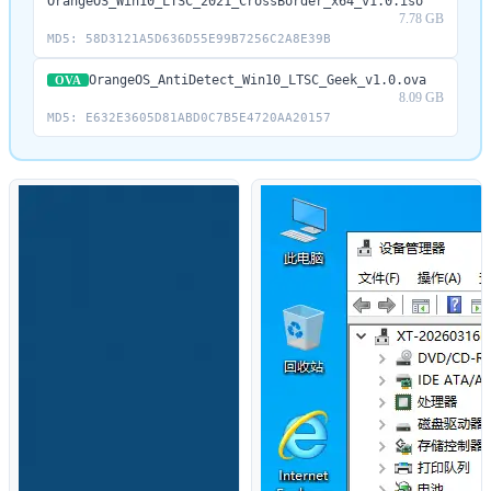
OrangeOS_Win10_LTSC_2021_CrossBorder_x64_v1.0.iso
7.78 GB
MD5: 58D3121A5D636D55E99B7256C2A8E39B
OrangeOS_AntiDetect_Win10_LTSC_Geek_v1.0.ova
OVA
8.09 GB
MD5: E632E3605D81ABD0C7B5E4720AA20157