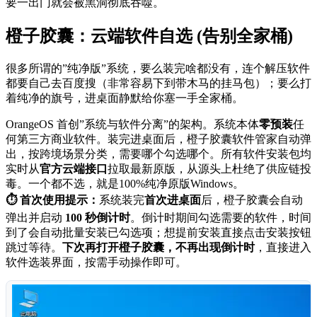
要一出门就会被黑洞彻底吞噬。
橙子胶囊：云端软件自选 (告别全家桶)
很多所谓的”纯净版”系统，要么装完啥都没有，连个解压软件
都要自己去百度搜（非常容易下到带木马的挂马包）；要么打
着纯净的旗号，进桌面静默给你塞一手全家桶。
OrangeOS 首创”系统与软件分离”的架构。系统本体
零预装
任
何第三方商业软件。装完进桌面后，橙子胶囊软件管家自动弹
出，按跨境场景分类，需要哪个勾选哪个。所有软件安装包均
实时从
官方云端接口
拉取最新原版，从源头上杜绝了供应链投
毒。一个都不选，就是100%纯净原版Windows。
⏱ 首次使用提示：
系统装完
首次进桌面
后，橙子胶囊会自动
弹出并启动
100 秒倒计时
。倒计时期间勾选需要的软件，时间
到了会自动批量安装已勾选项；想提前安装直接点击安装按钮
跳过等待。
下次再打开橙子胶囊，不再出现倒计时
，直接进入
软件选装界面，按需手动操作即可。