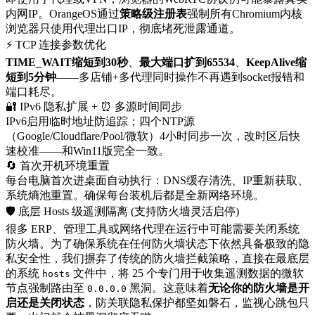
内网IP。OrangeOS通过
策略级注册表
强制所有Chromium内核
浏览器只使用代理出口IP，彻底堵死泄露通道。
⚡ TCP 连接参数优化
TIME_WAIT缩短到30秒
、
最大端口扩到65534
、
KeepAlive缩
短到5分钟
——多店铺+多代理同时操作不再遇到socket报错和
端口耗尽。
🔐 IPv6 隐私扩展 + ⏰ 多源时间同步
IPv6启用临时地址防追踪；四个NTP源
（Google/Cloudflare/Pool/微软）4小时同步一次，改时区后快
速校准——和Win11版完全一致。
🔄 首次开机环境重置
每台电脑首次进桌面自动执行：DNS缓存清洗、IP重新获取、
系统熵池重置。确保每台装机后都是全新网络环境。
🛡️ 底层 Hosts 级遥测隔离 (支持防火墙灵活启停)
很多 ERP、管理工具或网络代理在运行中可能需要关闭系统
防火墙。为了确保系统在任何防火墙状态下依然具备极致的隐
私安全性，我们摒弃了传统的防火墙拦截策略，直接在最底层
的系统
文件中，将 25 个专门用于收集遥测数据的微软
hosts
节点强制路由至
黑洞。这意味着
无论你的防火墙是开
0.0.0.0
启还是关闭状态
，防关联隐私保护都坚如磐石，监视心跳包只