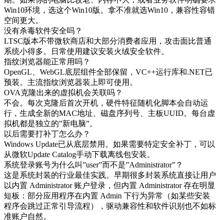
Win10环境，选这个Win10版。拿不准就选Win10，兼容性容错
空间更大。
没有杀毒软件安全吗？
LTSC版本不带微软商店和大部分消费者应用，攻击面比普通
系统小得多。日常使用建议安装火绒安全软件。
指纹浏览器能正常用吗？
OpenGL、WebGL底层组件全部保留，VC++运行库和.NET已
预装。主流指纹浏览器装上即可使用。
OVA克隆出来的虚拟机会关联吗？
不会。每次克隆后首次开机，硬件特征随机化脚本会自动运
行，生成全新的MAC地址、磁盘序列号、主板UUID。每台虚
拟机都是独立的”新电脑”。
以后需要打补丁怎么办？
Windows Update已从底层禁用。如果需要特定安全补丁，可以
从微软Update Catalog手动下载离线包安装。
系统登录账号为什么叫”user”而不是”Administrator”？
这是系统封装的行业最佳实践。早期很多封装系统直接让用户
以内置 Administrator 账户登录，但内置 Administrator 存在明显
短板：部分应用程序在内置 Admin 下行为异常（如某些安装
程序会跳过正常引导流程），驱动兼容性和软件识别也不如标
准账户自然。