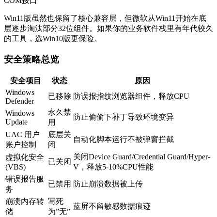
COM接口
Win11版虽然也保留了核心兼容层，但微软从Win11开始在底
层逐步淘汰部分32位组件。如果你的业务软件栈里有年代较久
的工具，选Win10版更保险。
安全策略总览
安全项目
状态
原因
Windows
已移除
防误报指纹浏览器组件，释放CPU
Defender
永久禁
Windows
防止偷偷下补丁导致环境变异
Update
用
UAC 用户
底层关
自动化脚本运行不被弹窗拦截
账户控制
闭
关闭Device Guard/Credential Guard/Hyper-
虚拟化安全
已关闭
(VBS)
V，释放5-10%CPU性能
错误报告服
已禁用
防止崩溃数据被上传
务
崩溃内存转
写死
蓝屏不留敏感数据痕迹
储
为”无”