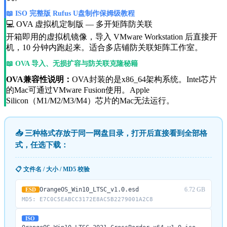
📖 ISO 完整版 Rufus U盘制作保姆级教程
💻 OVA 虚拟机定制版 — 多开矩阵防关联
开箱即用的虚拟机镜像，导入 VMware Workstation 后直接开
机，10 分钟内跑起来。适合多店铺防关联矩阵工作室。
📖 OVA 导入、无损扩容与防关联克隆秘籍
OVA兼容性说明：
OVA封装的是x86_64架构系统。Intel芯片
的Mac可通过VMware Fusion使用。Apple
Silicon（M1/M2/M3/M4）芯片的Mac无法运行。
📥 三种格式存放于同一网盘目录，打开后直接看到全部格
式，任选下载：
📋 文件名 / 大小 / MD5 校验
6.72 GB
OrangeOS_Win10_LTSC_v1.0.esd
ESD
MD5: E7C0C5EABCC3172E8AC5B2279001A2C8
ISO