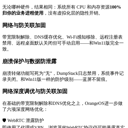
无论哪种硬件，结果相同：系统所有 CPU 和内存资源
100%
归你的业务进程使用
，没有虚拟化层的隐性开销。
网络与防关联加固
带宽限制解除、DNS缓存优化、Wi-Fi感知移除、远程注册表
禁用、远程桌面默认关闭但可手动启用——和Win11版完全一
致。
崩溃保护与数据防泄露
崩溃转储功能写死为”无”，DumpStack日志禁用，系统事件记
录关闭。和Win11版一样的防护级别——蓝屏不留痕。
网络深度调优与防关联加固
在基础的带宽限制解除和DNS优化之上，OrangeOS进一步做
了六项深度网络优化：
🛡️ WebRTC 泄露防护
即使用了代理或VPN，浏览器的WebRTC协议仍可能暴露真实