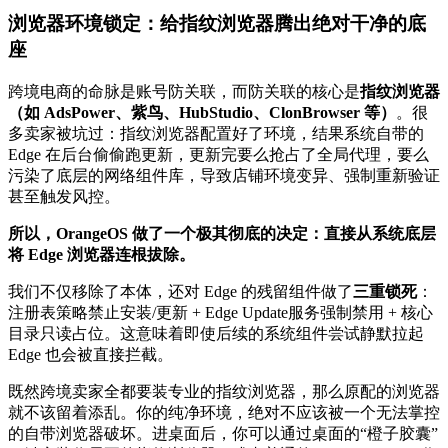
浏览器环境锁定：给指纹浏览器腾出绝对干净的底
座
跨境电商的命脉是账号防关联，而防关联的核心是
指纹浏览器
（如 AdsPower、紫鸟、HubStudio、ClonBrowser 等）
。很
多卖家被坑过：指纹浏览器配置好了环境，结果系统自带的
Edge 在后台偷偷跑更新，更新完要么抢占了全局代理，要么
污染了底层的网络组件库，导致店铺环境变异、强制重新验证
甚至触发风控。
所以，OrangeOS 做了一个极其彻底的决定：直接从系统底层
将 Edge 浏览器连根拔除。
我们不仅移除了本体，还对 Edge 的残留组件做了
三重锁死
：
注册表策略禁止安装/更新 + Edge Update服务强制禁用 + 核心
目录只读占位。这意味着即使后续的系统组件尝试静默拉起
Edge 也会被直接拦截。
既然跨境卖家全都要装专业的指纹浏览器，那么原配的浏览器
就不该留着添乱。你的纯净环境，绝对不应该被一个无法掌控
的自带浏览器破坏。进桌面后，你可以通过桌面的“橙子胶囊”