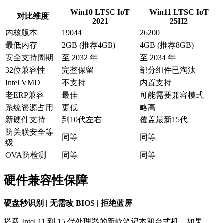
Win10 LTSC IoT
Win11 LTSC IoT
对比维度
2021
25H2
内核版本
19044
26200
最低内存
2GB (推荐4GB)
4GB (推荐8GB)
安全支持周期
至 2032 年
至 2034 年
32位兼容性
完整保留
部分组件已淘汰
Intel VMD
不支持
内置支持
老ERP兼容
最佳
可能需要兼容模式
系统资源占用
更低
略高
新硬件支持
到10代左右
覆盖最新15代
防关联安全等
同等
同等
级
OVA防检测
同等
同等
硬件兼容性保障
硬盘秒识别 | 无需改 BIOS | 拒绝蓝屏
搭载 Intel 11 到 15 代处理器的新款笔记本和台式机，如果