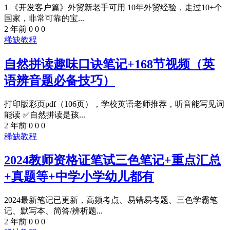
1 《开发客户篇》外贸新老手可用 10年外贸经验，走过10+个
国家，非常可靠的宝...
2 年前
0
0
0
稀缺教程
自然拼读趣味口诀笔记+168节视频（英
语辨音题必备技巧）
打印版彩页pdf（106页），学校英语老师推荐，听音能写见词
能读 ✅自然拼读是孩...
2 年前
0
0
0
稀缺教程
2024教师资格证笔试三色笔记+重点汇总
+真题等+中学小学幼儿都有
2024最新笔记已更新，高频考点、易错易考题、三色学霸笔
记、默写本、简答/辨析题...
2 年前
0
0
0