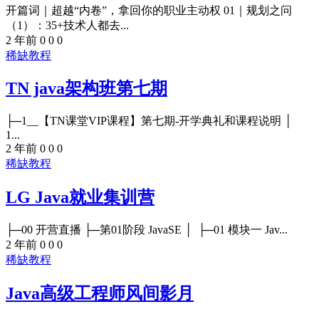
开篇词｜超越“内卷”，拿回你的职业主动权 01｜规划之问
（1）：35+技术人都去...
2 年前
0
0
0
稀缺教程
TN java架构班第七期
├─1__【TN课堂VIP课程】第七期-开学典礼和课程说明 │
1...
2 年前
0
0
0
稀缺教程
LG Java就业集训营
├─00 开营直播 ├─第01阶段 JavaSE │ ├─01 模块一 Jav...
2 年前
0
0
0
稀缺教程
Java高级工程师风间影月