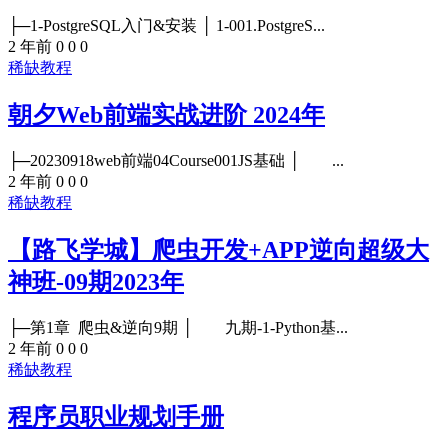
├─1-PostgreSQL入门&安装 │ 1-001.PostgreS...
2 年前
0
0
0
稀缺教程
朝夕Web前端实战进阶 2024年
├─20230918web前端04Course001JS基础 │ ...
2 年前
0
0
0
稀缺教程
【路飞学城】爬虫开发+APP逆向超级大
神班-09期2023年
├─第1章 爬虫&逆向9期 │ 九期-1-Python基...
2 年前
0
0
0
稀缺教程
程序员职业规划手册