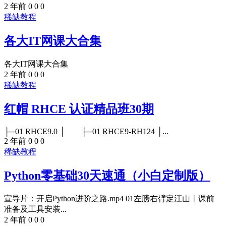
2 年前
0
0
0
稀缺教程
各大IT网课大合集
各大IT网课大合集
2 年前
0
0
0
稀缺教程
红帽 RHCE 认证精品班30期
├─01 RHCE9.0 │ ├─01 RHCE9-RH124 │...
2 年前
0
0
0
稀缺教程
Python零基础30天速通（小白定制版）
宣导片：开启Python进阶之路.mp4 01左膀右臂定江山丨课前
准备及工具安装...
2 年前
0
0
0