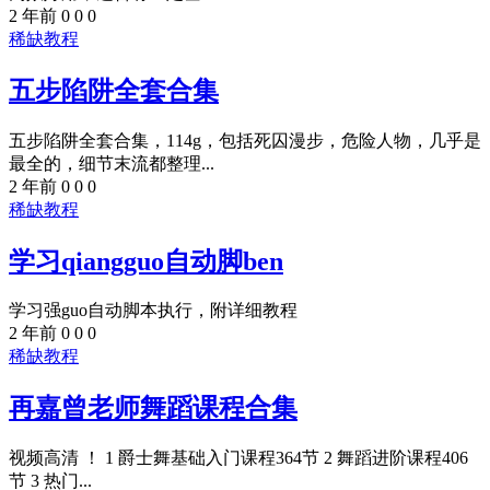
2 年前
0
0
0
稀缺教程
五步陷阱全套合集
五步陷阱全套合集，114g，包括死囚漫步，危险人物，几乎是
最全的，细节末流都整理...
2 年前
0
0
0
稀缺教程
学习qiangguo自动脚ben
学习强guo自动脚本执行，附详细教程
2 年前
0
0
0
稀缺教程
再嘉曾老师舞蹈课程合集
视频高清 ！ 1 爵士舞基础入门课程364节 2 舞蹈进阶课程406
节 3 热门...