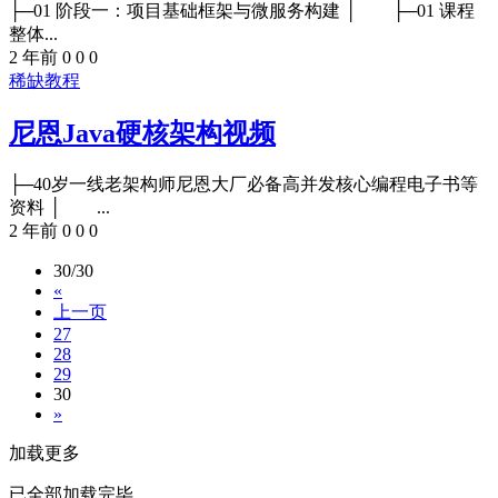
├─01 阶段一：项目基础框架与微服务构建 │ ├─01 课程
整体...
2 年前
0
0
0
稀缺教程
尼恩Java硬核架构视频
├─40岁一线老架构师尼恩大厂必备高并发核心编程电子书等
资料 │ ...
2 年前
0
0
0
30/30
«
上一页
27
28
29
30
»
加载更多
已全部加载完毕