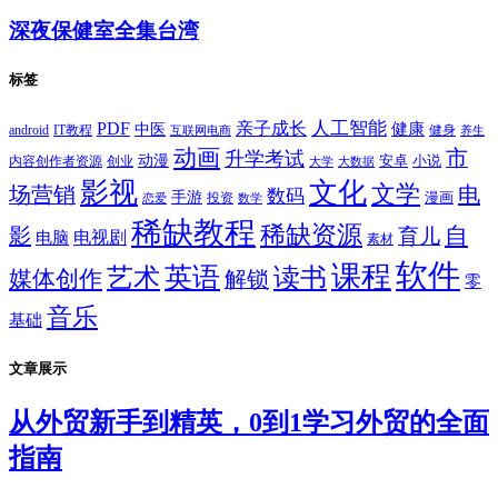
深夜保健室全集台湾
标签
PDF
人工智能
亲子成长
健康
中医
android
IT教程
健身
互联网电商
养生
动画
市
升学考试
动漫
安卓
内容创作者资源
创业
小说
大学
大数据
影视
文化
文学
电
场营销
数码
手游
漫画
投资
恋爱
数学
稀缺教程
稀缺资源
自
影
育儿
电视剧
电脑
素材
软件
课程
英语
艺术
读书
媒体创作
解锁
零
音乐
基础
文章展示
从外贸新手到精英，0到1学习外贸的全面
指南