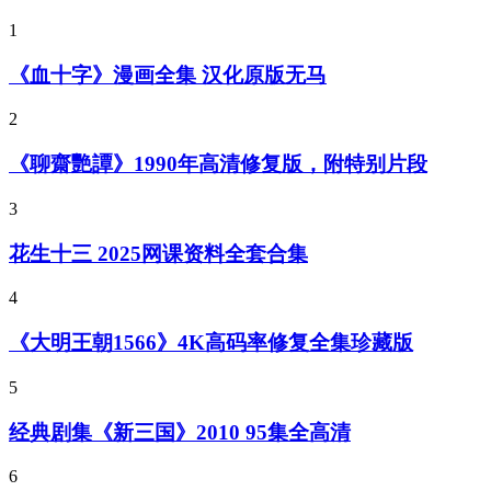
1
《血十字》漫画全集 汉化原版无马
2
《聊齋艷譚》1990年高清修复版，附特别片段
3
花生十三 2025网课资料全套合集
4
《大明王朝1566》4K高码率修复全集珍藏版
5
经典剧集《新三国》2010 95集全高清
6