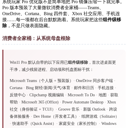
系统玩家 Pro 优化版不是简单地把 Pro 镜像压缩一下就完事。
Pro 版本预装了大量微软消费者全家桶——Teams、
OneDrive、Cortana、Bing 四件套、Xbox 社交应用、手机连
接……每一项都在后台默默跑着。系统玩家把这些
组件级移
除
，不是只做表面隐藏。
消费者全家桶：从系统母盘根除
Win11 Pro 默认自带的以下应用已
组件级移除
，首次进桌面更
干净，减少残留进程、启动项和托盘图标干扰：
Microsoft Teams（个人版 + 预装版）· OneDrive 同步客户端 ·
Cortana · Bing 财经/新闻/天气/体育 · 邮件和日历 · 手机连接 ·
反馈中心 · Clipchamp 视频编辑 · Microsoft To Do · 地图 · 获取
帮助 · Microsoft 365 (Office) · Power Automate Desktop · Xbox
社交（身份验证 + TCUI）· Groove 音乐 · 新版 Outlook · 跨设
备体验服务 · Dev Home（开发者工具）· 纸牌游戏（Solitaire）
· 快速助手（Quick Assist）· 家庭安全（家长控制）· Windows