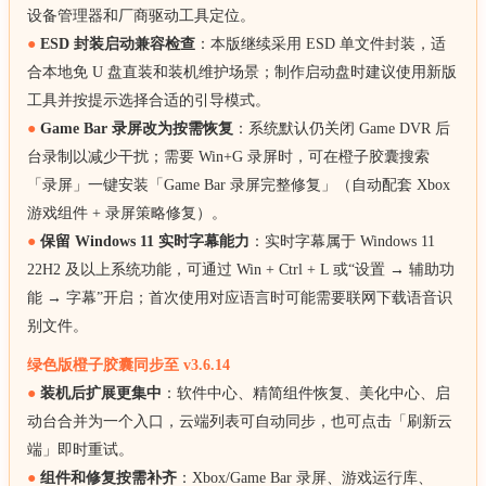
设备管理器和厂商驱动工具定位。
●
ESD 封装启动兼容检查
：本版继续采用 ESD 单文件封装，适
合本地免 U 盘直装和装机维护场景；制作启动盘时建议使用新版
工具并按提示选择合适的引导模式。
●
Game Bar 录屏改为按需恢复
：系统默认仍关闭 Game DVR 后
台录制以减少干扰；需要 Win+G 录屏时，可在橙子胶囊搜索
「录屏」一键安装「Game Bar 录屏完整修复」（自动配套 Xbox
游戏组件 + 录屏策略修复）。
●
保留 Windows 11 实时字幕能力
：实时字幕属于 Windows 11
22H2 及以上系统功能，可通过 Win + Ctrl + L 或“设置 → 辅助功
能 → 字幕”开启；首次使用对应语言时可能需要联网下载语音识
别文件。
绿色版橙子胶囊同步至 v3.6.14
●
装机后扩展更集中
：软件中心、精简组件恢复、美化中心、启
动台合并为一个入口，云端列表可自动同步，也可点击「刷新云
端」即时重试。
●
组件和修复按需补齐
：Xbox/Game Bar 录屏、游戏运行库、