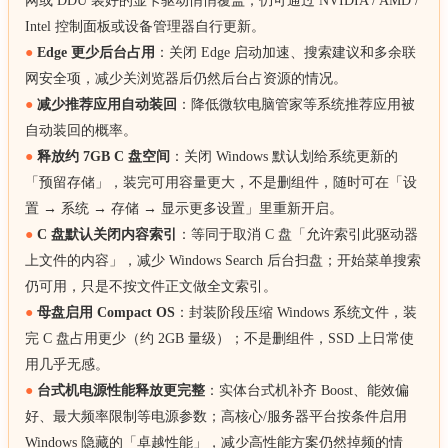
网或 DDU 装好的显卡驱动悄悄覆盖；仍可通过 NVIDIA / AMD /
Intel 控制面板或设备管理器自行更新。
●
Edge 更少后台占用
：关闭 Edge 启动加速、搜索建议和多余联
网安全项，减少关浏览器后仍然后台占资源的情况。
●
减少推荐应用自动装回
：降低微软电脑管家等系统推荐应用被
自动装回的概率。
●
释放约 7GB C 盘空间
：关闭 Windows 默认划给系统更新的
「预留存储」，装完可用容量更大，不是删组件，随时可在「设
置 → 系统 → 存储 → 显示更多设置」里重新开启。
●
C 盘默认关闭内容索引
：等同于取消 C 盘「允许索引此驱动器
上文件的内容」，减少 Windows Search 后台扫盘；开始菜单搜索
仍可用，只是不按文件正文做全文索引。
●
母盘启用 Compact OS
：封装阶段压缩 Windows 系统文件，装
完 C 盘占用更少（约 2GB 量级）；不是删组件，SSD 上日常使
用几乎无感。
●
台式机电源性能释放更完整
：实体台式机补齐 Boost、能效偏
好、最大频率限制等电源参数；高核心/服务器平台按条件启用
Windows 隐藏的「卓越性能」，减少高性能方案仍然掉频的情