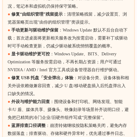
况，笔记本和虚拟机仍保持保守策略。
●
修复“由组织管理”残留提示
：清理策略残留，减少设置页、浏
览器策略页出现“由你的组织管理”类误提示。
●
手动更新与驱动维护保留
：Windows Update 默认不后台自动下
载；首次进桌面将更新相关服务改为按需启动，需要补丁或驱动
时可手动检查更新，仍减少驱动被系统悄悄覆盖的概率。
●
显卡驱动维护更可控
：Windows Update、BITS、Delivery
Optimization 等服务按需启动，不再长期占资源；用户可通过
NVIDIA / AMD / Intel 官方工具或设备管理器自行维护驱动。
●
修复 USB 托盘「安全弹出」体验
：对设备分类、设备体验和相
关外设依赖做兼容回查，减少 U 盘/移动硬盘插入后托盘弹出入
口缺失的情况。
●
外设与维护能力回查
：围绕设备和打印机、网络发现、智能
卡/U 盾、媒体共享、摄像头、映像刻录等场景补齐说明口径，避
免把已精简的冷门企业/旧硬件组件写成“完整保留”。
●
蓝屏排查口径调整
：崩溃转储继续按隐私策略关闭，避免内存
数据落盘；排查驱动、存储和硬件异常时，优先通过事件日志、