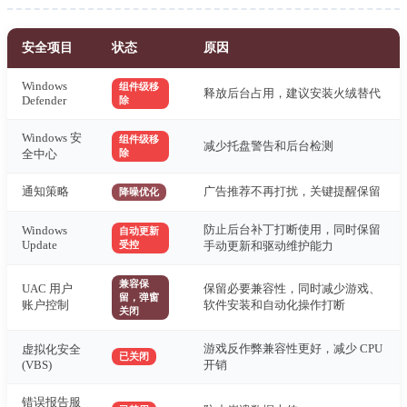
安全项目
状态
原因
Windows
组件级移
释放后台占用，建议安装火绒替代
Defender
除
Windows 安
组件级移
减少托盘警告和后台检测
全中心
除
通知策略
广告推荐不再打扰，关键提醒保留
降噪优化
防止后台补丁打断使用，同时保留
Windows
自动更新
Update
受控
手动更新和驱动维护能力
兼容保
UAC 用户
保留必要兼容性，同时减少游戏、
留，弹窗
账户控制
软件安装和自动化操作打断
关闭
游戏反作弊兼容性更好，减少 CPU
虚拟化安全
已关闭
(VBS)
开销
错误报告服