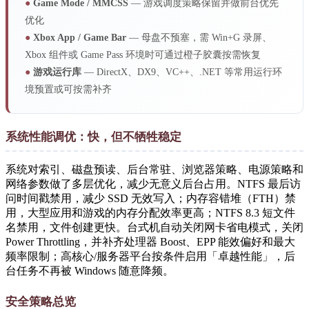
●
Game Mode / MMCSS
— 游戏调度策略保留并做前台优先
优化
●
Xbox App / Game Bar
— 母盘不预塞，需 Win+G 录屏、
Xbox 组件或 Game Pass 环境时可通过橙子胶囊按需恢复
●
游戏运行库
— DirectX、DX9、VC++、.NET 等常用运行环
境预置或可按需补齐
系统性能调优：快，但不牺牲稳定
系统对索引、磁盘预读、后台常驻、浏览器策略、电源策略和
网络参数做了多层优化，减少无意义后台占用。NTFS 最后访
问时间戳禁用，减少 SSD 无效写入；内存容错堆（FTH）禁
用，大型应用和游戏的内存分配效率更高；NTFS 8.3 短文件
名禁用，文件创建更快。台式机自动关闭网卡省电模式，关闭
Power Throttling，并补齐处理器 Boost、EPP 能效偏好和最大
频率限制；高核心/服务器平台按条件启用「卓越性能」，后
台任务不再被 Windows 随意降频。
安全策略总览