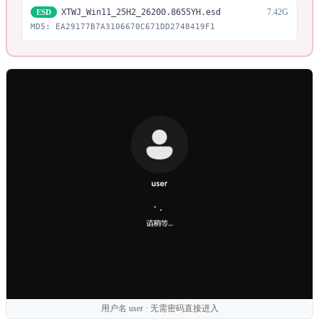
7.42G
XTWJ_Win11_25H2_26200.8655YH.esd
ESD
MD5: EA29177B7A3106670C671DD2748419F1
用户名 user · 无需密码直接进入