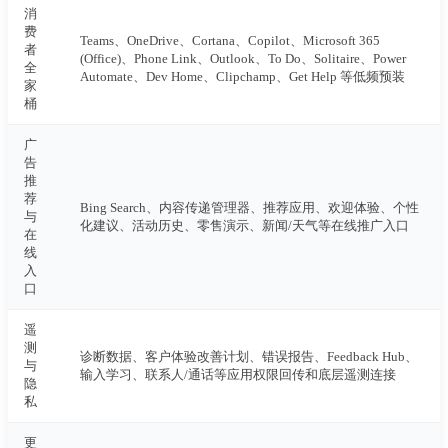
消
费
Teams、OneDrive、Cortana、Copilot、Microsoft 365
者
(Office)、Phone Link、Outlook、To Do、Solitaire、Power
全
Automate、Dev Home、Clipchamp、Get Help 等低频预装
家
桶
广
告
推
荐
Bing Search、内容传递管理器、推荐应用、欢迎体验、个性
与
化建议、活动历史、零售演示、新闻/天气等在线推广入口
在
线
入
口
遥
测
诊断数据、客户体验改善计划、错误报告、Feedback Hub、
与
输入学习、联系人/通话等应用权限回传和底层遥测连接
隐
私
更