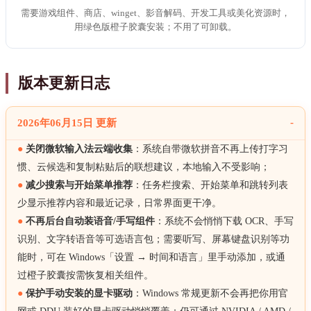
需要游戏组件、商店、winget、影音解码、开发工具或美化资源时，
用绿色版橙子胶囊安装；不用了可卸载。
版本更新日志
2026年06月15日 更新
●
关闭微软输入法云端收集
：系统自带微软拼音不再上传打字习
惯、云候选和复制粘贴后的联想建议，本地输入不受影响；
●
减少搜索与开始菜单推荐
：任务栏搜索、开始菜单和跳转列表
少显示推荐内容和最近记录，日常界面更干净。
●
不再后台自动装语音/手写组件
：系统不会悄悄下载 OCR、手写
识别、文字转语音等可选语言包；需要听写、屏幕键盘识别等功
能时，可在 Windows「设置 → 时间和语言」里手动添加，或通
过橙子胶囊按需恢复相关组件。
●
保护手动安装的显卡驱动
：Windows 常规更新不会再把你用官