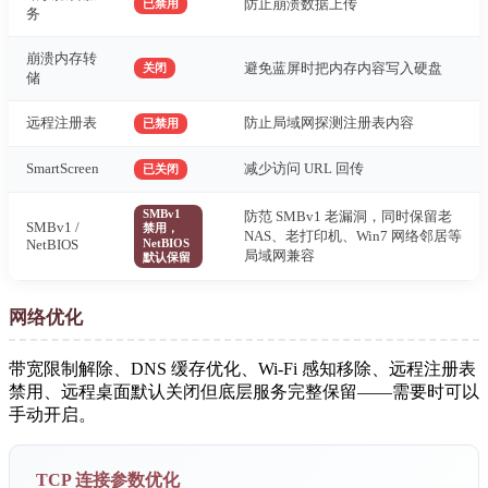
防止崩溃数据上传
已禁用
务
崩溃内存转
避免蓝屏时把内存内容写入硬盘
关闭
储
远程注册表
防止局域网探测注册表内容
已禁用
SmartScreen
减少访问 URL 回传
已关闭
SMBv1
防范 SMBv1 老漏洞，同时保留老
SMBv1 /
禁用，
NAS、老打印机、Win7 网络邻居等
NetBIOS
NetBIOS
局域网兼容
默认保留
网络优化
带宽限制解除、DNS 缓存优化、Wi-Fi 感知移除、远程注册表
禁用、远程桌面默认关闭但底层服务完整保留——需要时可以
手动开启。
TCP 连接参数优化