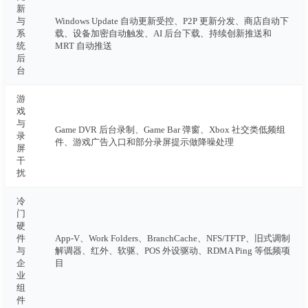
新
与
Windows Update 自动更新受控、P2P 更新分发、商店自动下
系
载、设备加密自动触发、AI 后台下载、持续创新推送和
统
MRT 自动推送
后
台
游
戏
与
Game DVR 后台录制、Game Bar 弹窗、Xbox 社交类低频组
录
件、游戏广告入口和部分录屏提示做降噪处理
屏
干
扰
冷
门
硬
件
App-V、Work Folders、BranchCache、NFS/TFTP、旧式调制
与
解调器、红外、软驱、POS 外设驱动、RDMA Ping 等低频项
企
目
业
组
件