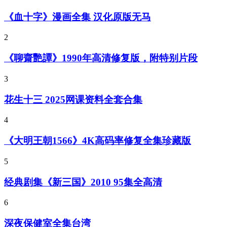
《血十字》漫画全集 汉化原版无马
2
《聊齋艷譚》1990年高清修复版，附特别片段
3
花生十三 2025网课资料全套合集
4
《大明王朝1566》4K高码率修复全集珍藏版
5
经典剧集《新三国》2010 95集全高清
6
深夜保健室全集台湾