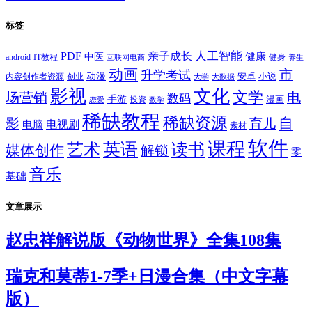
标签
PDF
人工智能
亲子成长
健康
中医
android
IT教程
健身
互联网电商
养生
动画
市
升学考试
动漫
安卓
内容创作者资源
创业
小说
大学
大数据
影视
文化
文学
电
场营销
数码
手游
漫画
投资
恋爱
数学
稀缺教程
稀缺资源
自
影
育儿
电视剧
电脑
素材
软件
课程
英语
艺术
读书
媒体创作
解锁
零
音乐
基础
文章展示
赵忠祥解说版《动物世界》全集108集
瑞克和莫蒂1-7季+日漫合集（中文字幕
版）​