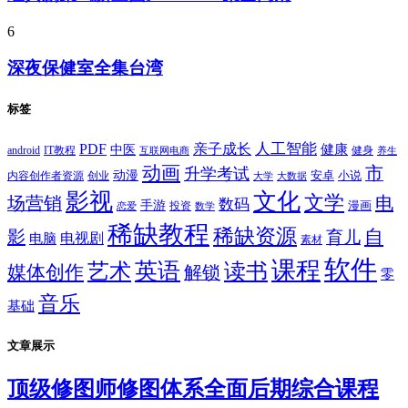
6
深夜保健室全集台湾
标签
PDF
人工智能
亲子成长
健康
中医
android
IT教程
健身
互联网电商
养生
动画
市
升学考试
动漫
安卓
内容创作者资源
创业
小说
大学
大数据
影视
文化
文学
电
场营销
数码
手游
漫画
投资
恋爱
数学
稀缺教程
稀缺资源
自
影
育儿
电视剧
电脑
素材
软件
课程
英语
艺术
读书
媒体创作
解锁
零
音乐
基础
文章展示
顶级修图师修图体系全面后期综合课程