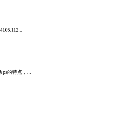
112...
s的特点，...