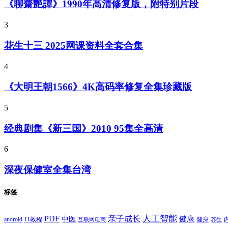
《聊齋艷譚》1990年高清修复版，附特别片段
3
花生十三 2025网课资料全套合集
4
《大明王朝1566》4K高码率修复全集珍藏版
5
经典剧集《新三国》2010 95集全高清
6
深夜保健室全集台湾
标签
PDF
人工智能
亲子成长
健康
中医
android
IT教程
健身
互联网电商
养生