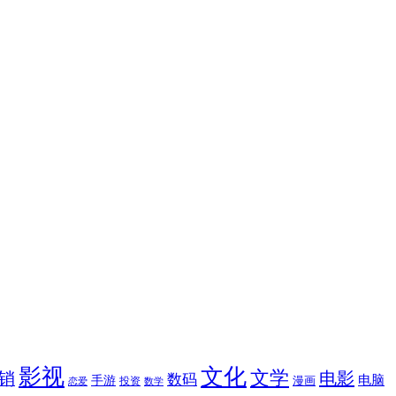
影视
文化
文学
电影
销
数码
电脑
手游
漫画
投资
恋爱
数学