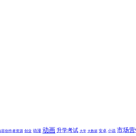
动画
市场营
升学考试
动漫
安卓
内容创作者资源
创业
小说
大学
大数据