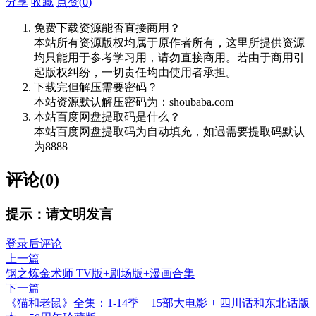
分享
收藏
点赞(
0
)
免费下载资源能否直接商用？
本站所有资源版权均属于原作者所有，这里所提供资源
均只能用于参考学习用，请勿直接商用。若由于商用引
起版权纠纷，一切责任均由使用者承担。
下载完但解压需要密码？
本站资源默认解压密码为：shoubaba.com
本站百度网盘提取码是什么？
本站百度网盘提取码为自动填充，如遇需要提取码默认
为8888
评论(0)
提示：请文明发言
登录后评论
上一篇
钢之炼金术师 TV版+剧场版+漫画合集
下一篇
《猫和老鼠》全集：1-14季 + 15部大电影 + 四川话和东北话版