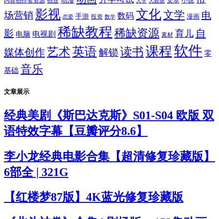
动漫
安卓
内容创作者资源
创业
小说
大学
大数据
影视
文化
文学
电
场营销
数码
手游
漫画
投资
恋爱
数学
稀缺教程
稀缺资源
自
影
育儿
电视剧
电脑
素材
软件
课程
英语
艺术
读书
媒体创作
解锁
零
音乐
基础
文章展示
经典美剧《斯巴达克斯》S01-S04 欧版 双
语特效字幕【豆瓣评分8.6】
李小龙经典电影合集【超清修复珍藏版】
6部全 | 321G
【红楼梦87版】4K蓝光修复珍藏版