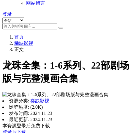
网站留言
登录
首页
稀缺影视
正文
龙珠全集：1-6系列、22部剧场
版与完整漫画合集
资源分类:
稀缺影视
浏览热度: (2.0K)
发布时间: 2024-11-23
最近更新: 2024-11-23
本资源登录后免费下载
登录后下载