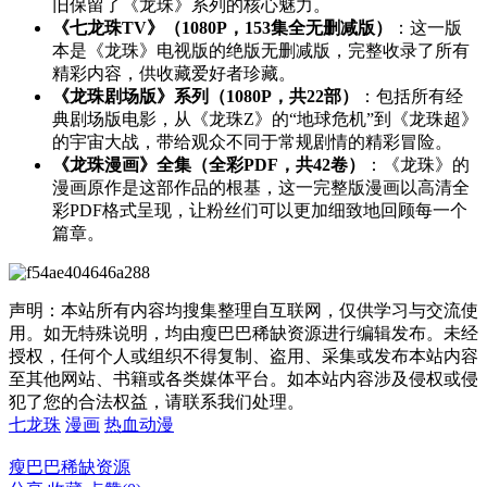
旧保留了《龙珠》系列的核心魅力。
《七龙珠TV》（1080P，153集全无删减版）
：这一版
本是《龙珠》电视版的绝版无删减版，完整收录了所有
精彩内容，供收藏爱好者珍藏。
《龙珠剧场版》系列（1080P，共22部）
：包括所有经
典剧场版电影，从《龙珠Z》的“地球危机”到《龙珠超》
的宇宙大战，带给观众不同于常规剧情的精彩冒险。
《龙珠漫画》全集（全彩PDF，共42卷）
：《龙珠》的
漫画原作是这部作品的根基，这一完整版漫画以高清全
彩PDF格式呈现，让粉丝们可以更加细致地回顾每一个
篇章。
声明：本站所有内容均搜集整理自互联网，仅供学习与交流使
用。如无特殊说明，均由瘦巴巴稀缺资源进行编辑发布。未经
授权，任何个人或组织不得复制、盗用、采集或发布本站内容
至其他网站、书籍或各类媒体平台。如本站内容涉及侵权或侵
犯了您的合法权益，请联系我们处理。
七龙珠
漫画
热血动漫
瘦巴巴稀缺资源