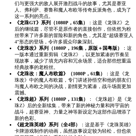
们与更强大的敌人展开激烈战斗的故事，尤其是赛亚
人、弗利萨、赛鲁和魔人布欧等传奇反派角色，成为了
这一系列的亮点。
《龙珠GT》系列（1080P，65集）
：这是《龙珠Z》之
后的继续篇，尽管不是原作者的直接创作，但依然为粉
丝带来了许多新的冒险和新的角色，尤其是“超级赛亚人
4”形态的登场，令许多观众印象深刻。
《龙珠改》系列（1080P，196集，原版＋国粤版）
：这
一版本通过重新剪辑《龙珠Z》，以更加紧凑的节奏呈
现故事，减少了填充内容和冗余场景，适合那些想重温
经典故事的老粉丝。
《龙珠改：魔人布欧篇》（1080P，61集）
：这是《龙
珠改》中的魔人布欧篇，专门讲述孙悟空和他的朋友们
与魔人布欧之间的决战，剧情更为紧凑，战斗场面更加
震撼。
《龙珠超》系列（1080P，131集）
：《龙珠超》是《龙
珠Z》后的全新续集，带来了新的神秘力量和跨宇宙的
战斗，超赛亚神、力量之神等新设定为这部作品增添了
新的色彩。
《超龙珠英雄》系列（全4部）
：这是基于《龙珠英雄》
卡牌游戏制作的动画，虽然故事设定较为轻松，但也依