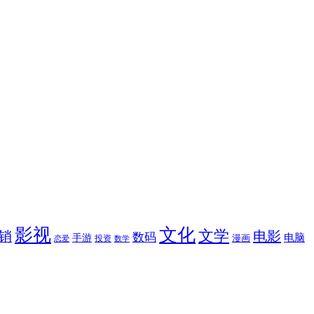
影视
文化
文学
电影
销
数码
电脑
手游
漫画
投资
恋爱
数学