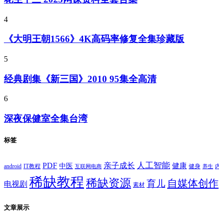
4
《大明王朝1566》4K高码率修复全集珍藏版
5
经典剧集《新三国》2010 95集全高清
6
深夜保健室全集台湾
标签
PDF
人工智能
亲子成长
健康
中医
android
IT教程
健身
互联网电商
养生
稀缺教程
稀缺资源
自媒体创作
育儿
电视剧
素材
文章展示