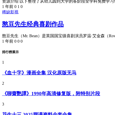
资源介绍 以下整理了从幼儿园到大学的各阶段全学科免费学习软
1 年前
0
1
0
稀缺影视
憨豆先生经典喜剧作品
憨豆先生（Mr. Bean）是英国国宝级喜剧演员罗温·艾金森（Rowan 
1 年前
0
0
0
排行榜展示
1
《血十字》漫画全集 汉化原版无马
2
《聊齋艷譚》1990年高清修复版，附特别片段
3
花生十三 2025网课资料全套合集