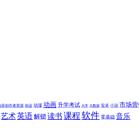
动画
市场营
升学考试
动漫
安卓
内容创作者资源
创业
小说
大学
大数据
软件
课程
英语
艺术
读书
音乐
解锁
零基础