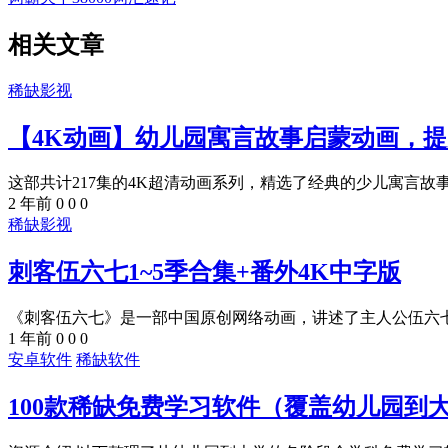
相关文章
稀缺影视
【4K动画】幼儿园寓言故事启蒙动画，
这部共计217集的4K超清动画系列，精选了经典的少儿寓言故事
2 年前
0
0
0
稀缺影视
刺客伍六七1~5季合集+番外4K中字版
《刺客伍六七》是一部中国原创网络动画，讲述了主人公伍六七在
1 年前
0
0
0
安卓软件
稀缺软件
100款稀缺免费学习软件（覆盖幼儿园到