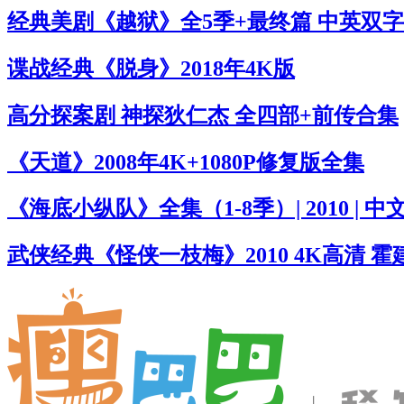
经典美剧《越狱》全5季+最终篇 中英双字幕 
谍战经典《脱身》2018年4K版
高分探案剧 神探狄仁杰 全四部+前传合集
《天道》2008年4K+1080P修复版全集
《海底小纵队》全集（1-8季）| 2010 | 中文字幕 
武侠经典《怪侠一枝梅》2010 4K高清 霍