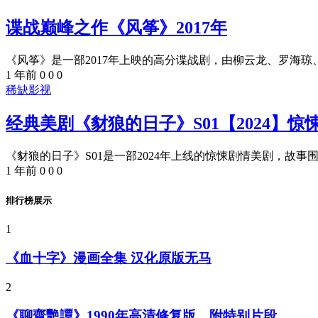
谍战巅峰之作《风筝》2017年
《风筝》是一部2017年上映的高分谍战剧，由柳云龙、罗海琼、
1 年前
0
0
0
稀缺影视
经典美剧《豺狼的日子》S01【2024】惊
《豺狼的日子》S01是一部2024年上线的惊悚剧情美剧，故事围
1 年前
0
0
0
排行榜展示
1
《血十字》漫画全集 汉化原版无马
2
《聊齋艷譚》1990年高清修复版，附特别片段