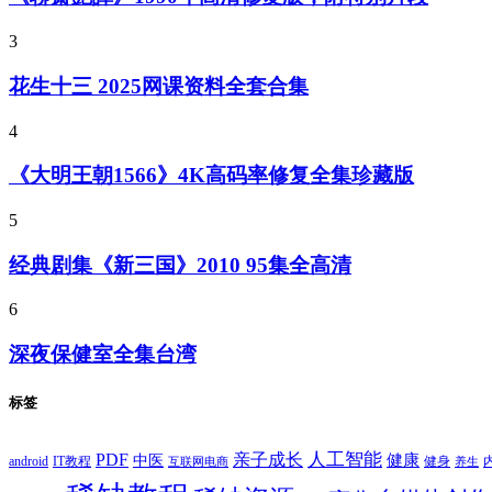
3
花生十三 2025网课资料全套合集
4
《大明王朝1566》4K高码率修复全集珍藏版
5
经典剧集《新三国》2010 95集全高清
6
深夜保健室全集台湾
标签
PDF
人工智能
亲子成长
健康
中医
android
IT教程
健身
互联网电商
养生