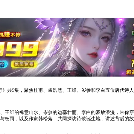
行》共5集，聚焦杜甫、孟浩然、王维、岑参和李白五位唐代诗
、王维的禅意山水、岑参的边塞壮丽、李白的豪放浪漫，带你穿
与杨雨，以及作家韩松落，共同探访诗歌诞生地，讲述背后的故