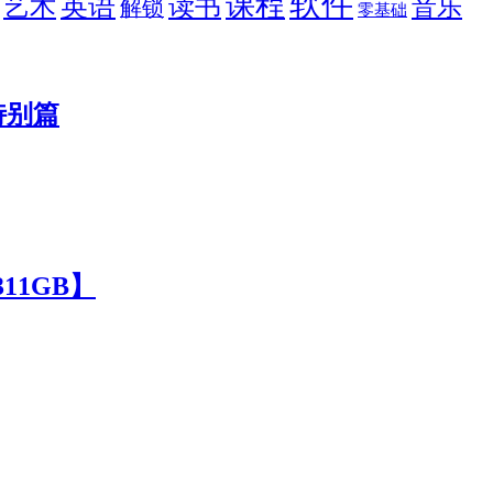
软件
课程
英语
艺术
读书
音乐
解锁
零基础
+特别篇
11GB】