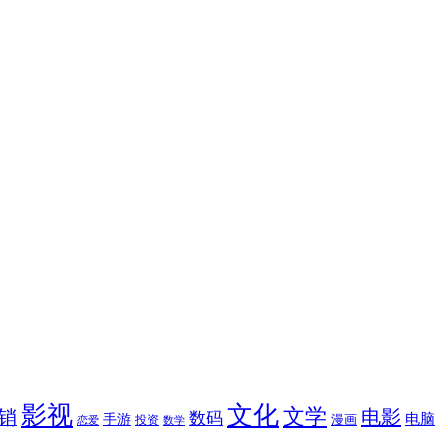
影视
文化
文学
电影
销
数码
电脑
手游
漫画
投资
恋爱
数学