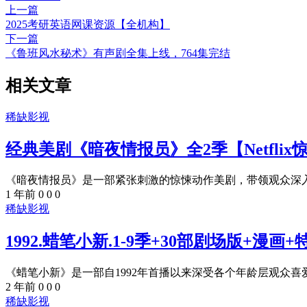
上一篇
2025考研英语网课资源【全机构】
下一篇
《鲁班风水秘术》有声剧全集上线，764集完结
相关文章
稀缺影视
经典美剧《暗夜情报员》全2季【Netflix
《暗夜情报员》是一部紧张刺激的惊悚动作美剧，带领观众深入探
1 年前
0
0
0
稀缺影视
1992.蜡笔小新.1-9季+30部剧场版+漫画
《蜡笔小新》是一部自1992年首播以来深受各个年龄层观众喜爱
2 年前
0
0
0
稀缺影视