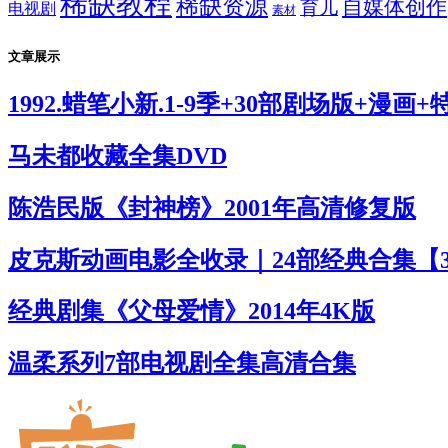
稀缺教程
稀缺资源
自媒体创作
育儿
电视剧
素材
文章展示
1992.蜡笔小新.1-9季+30部剧场版+漫画
马未都收藏全集DVD
陈浩民版《封神榜》2001年高清修复版
皮克斯动画电影全收录｜24部经典合集【3
经典剧集《父母爱情》2014年4K版
温柔系列7部电视剧全集高清合集