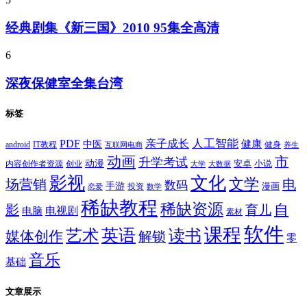
经典剧集《新三国》2010 95集全高清
6
深夜保健室全集台湾
标签
PDF
人工智能
亲子成长
健康
中医
android
IT教程
健身
互联网电商
养生
动画
市
升学考试
动漫
安卓
内容创作者资源
创业
小说
大学
大数据
影视
文化
文学
电
场营销
数码
手游
漫画
投资
恋爱
数学
稀缺教程
稀缺资源
自
影
育儿
电视剧
电脑
素材
软件
课程
英语
艺术
读书
媒体创作
解锁
零
音乐
基础
文章展示