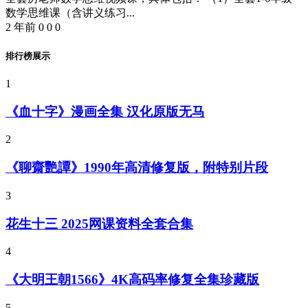
数学思维课（含讲义练习...
2 年前
0
0
0
排行榜展示
1
《血十字》漫画全集 汉化原版无马
2
《聊齋艷譚》1990年高清修复版，附特别片段
3
花生十三 2025网课资料全套合集
4
《大明王朝1566》4K高码率修复全集珍藏版
5