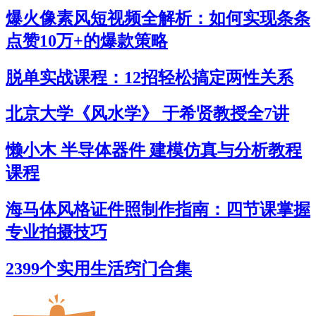
爆火像素风短视频全解析：如何实现条条
点赞10万+的爆款策略
脱单实战课程：12招轻松搞定两性关系
北京大学《风水学》 于希贤教授全7讲
懒小木 半导体器件 建模仿真与分析教程
课程
海马体风格证件照制作指南：四节课掌握
专业拍摄技巧​
2399个实用生活窍门合集