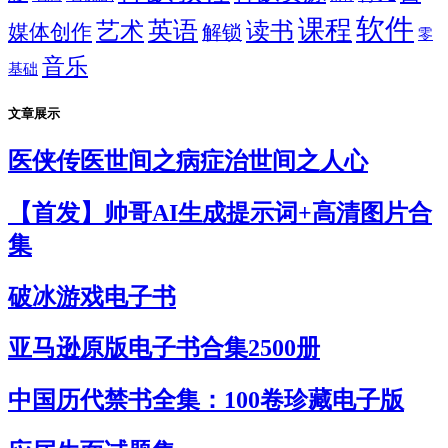
软件
课程
英语
艺术
读书
媒体创作
解锁
零
音乐
基础
文章展示
医侠传医世间之病症治世间之人心
【首发】帅哥AI生成提示词+高清图片合
集
破冰游戏电子书
亚马逊原版电子书合集2500册
中国历代禁书全集：100卷珍藏电子版