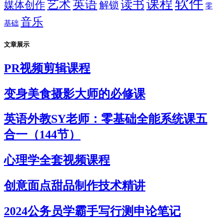
软件
课程
英语
艺术
读书
媒体创作
解锁
零
音乐
基础
文章展示
PR视频剪辑课程
变身美食摄影大师的必修课
英语外教SY老师：零基础全能系统课五
合一（144节）
心理学全套视频课程
创意面点甜品制作技术精讲
2024公务员学霸手写行测申论笔记