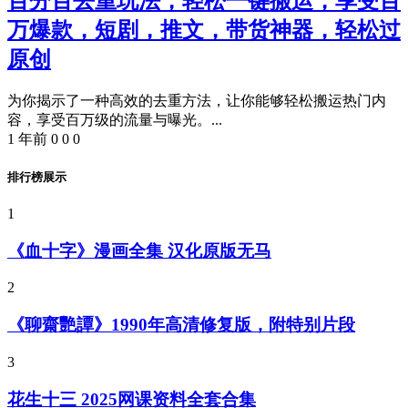
百分百去重玩法，轻松一键搬运，享受百
万爆款，短剧，推文，带货神器，轻松过
原创
为你揭示了一种高效的去重方法，让你能够轻松搬运热门内
容，享受百万级的流量与曝光。...
1 年前
0
0
0
排行榜展示
1
《血十字》漫画全集 汉化原版无马
2
《聊齋艷譚》1990年高清修复版，附特别片段
3
花生十三 2025网课资料全套合集