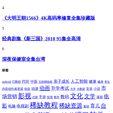
4
《大明王朝1566》4K高码率修复全集珍藏版
5
经典剧集《新三国》2010 95集全高清
6
深夜保健室全集台湾
标签
PDF
人工智能
亲子成长
健康
中医
android
IT教程
健身
互联网电商
养生
动画
市
升学考试
动漫
安卓
内容创作者资源
创业
小说
大学
大数据
影视
文化
文学
电
场营销
数码
手游
漫画
投资
恋爱
数学
稀缺教程
稀缺资源
自
影
育儿
电视剧
电脑
素材