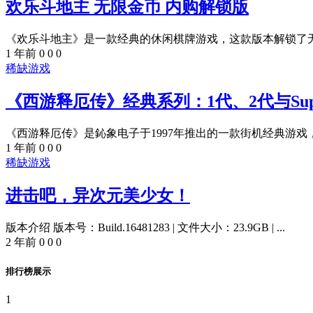
欢乐斗地主 无限金币 内购解锁版
《欢乐斗地主》是一款经典的休闲棋牌游戏，这款版本解锁了无限
1 年前
0
0
0
稀缺游戏
《西游释厄传》经典系列：1代、2代与Sup
《西游释厄传》是鈊象电子于1997年推出的一款街机经典游戏，
1 年前
0
0
0
稀缺游戏
进击吧，异次元美少女！
版本介绍 版本号：Build.16481283 | 文件大小：23.9GB | ...
2 年前
0
0
0
排行榜展示
1