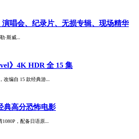
乐合集：演唱会、纪录片、无损专辑、现场精华
·斯威...
l》4K HDR 全 15 集
自 15 款经典游...
部经典高分恐怖电影
80P，配备日语原...