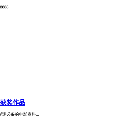
888
与获奖作品
迷必备的电影资料...