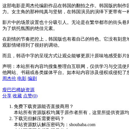
这部电影是周杰伦编剧作品在韩国的翻拍之作。韩国版的制作
力。女主角的那种纯真与坚韧，在韩国演员的演绎下更带有一
影片中的场景设置也十分吸引人。无论是在繁华都市的街头巷
为了烘托氛围的绝佳元素。
在剧情的节奏把控上，韩国版也有着自己的特色。它没有刻意
观影情绪得到了很好的调动。
而且，韩语中字的呈现方式让观众能够更原汁原味地感受影片
声明：本站所有内容均搜集整理自互联网，仅供学习与交流使
他网站、书籍或各类媒体平台。如本站内容涉及侵权或侵犯了
周杰伦
电影
编剧
瘦巴巴稀缺资源
分享
收藏
点赞(
0
)
免费下载资源能否直接商用？
本站所有资源版权均属于原作者所有，这里所提供资源均
下载完但解压需要密码？
本站资源默认解压密码为：shoubaba.com