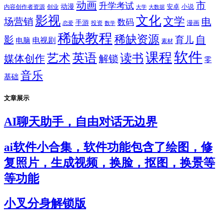
动画
市
升学考试
动漫
安卓
内容创作者资源
创业
小说
大学
大数据
影视
文化
文学
电
场营销
数码
手游
漫画
投资
恋爱
数学
稀缺教程
稀缺资源
自
影
育儿
电视剧
电脑
素材
软件
课程
英语
艺术
读书
媒体创作
解锁
零
音乐
基础
文章展示
AI聊天助手，自由对话无边界
ai软件小合集，软件功能包含了绘图，修
复照片，生成视频，换脸，抠图，换景等
等功能
小叉分身解锁版