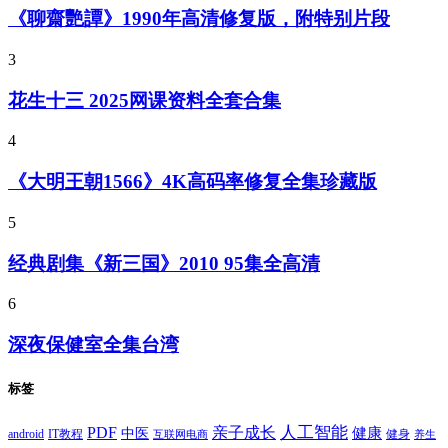
《聊齋艷譚》1990年高清修复版，附特别片段
3
花生十三 2025网课资料全套合集
4
《大明王朝1566》4K高码率修复全集珍藏版
5
经典剧集《新三国》2010 95集全高清
6
深夜保健室全集台湾
标签
PDF
人工智能
亲子成长
健康
中医
android
IT教程
健身
互联网电商
养生